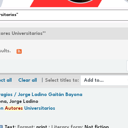
ores Universitarios"'
sults.
ct all
Clear all
Select titles to:
ragios /
Jorge Ladino Gaitán Bayona
na, Jorge Ladino
ón
Autores
Universitarios
Text
; Format:
print
; Literary form:
Not fiction