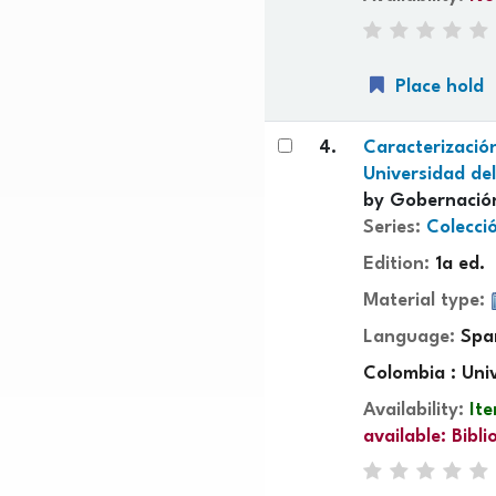
Place hold
4.
Caracterizació
Universidad de
by
Gobernación
Series:
Colecci
Edition:
1a ed.
Material type:
Language:
Spa
Colombia : Uni
Availability:
Ite
available:
Bibl