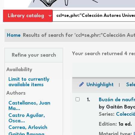
Home
Results of search for 'ccl=se,phr:"Colección Aut
Your search returned 4 re
Refine your search
Sort
Availability
Limit to currently
Unhighlight
Sele
available items
Authors
Results
1.
Buzón de nauf
Castellanos, Juan
by
Gaitán Bayo
Ma...
Series:
Colecci
Castro Aguilar,
Osca...
Edition:
1a ed.
Correa, Arlovich
Material type:
Gaitán Bayona,