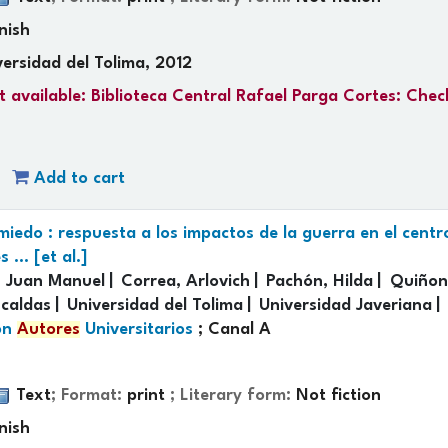
nish
ersidad del Tolima, 2012
t available:
Biblioteca Central Rafael Parga Cortes: Che
Add to cart
miedo : respuesta a los impactos de la guerra en el cent
... [et al.]
, Juan Manuel
Correa, Arlovich
Pachón, Hilda
Quiñone
 caldas
Universidad del Tolima
Universidad Javeriana
ón
Autores
Universitarios
; Canal A
Text
; Format:
print
; Literary form:
Not fiction
nish