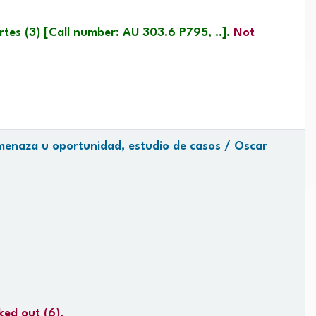
rtes
(3)
Call number:
AU 303.6 P795, ..
.
Not
 amenaza u oportunidad, estudio de casos /
Oscar
cked out
(6).