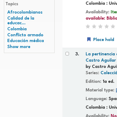
Colombia : Univ
Topics
Availability:
Ite
Afrocolombianos
available:
Bibl
Calidad de la
educac...
Colombia
Conflicto armado
Place hold
Educación médica
Show more
3.
La pertinencia
Castro Aguilar
by
Castro Agui
Series:
Colecci
Edition:
1a ed.
Material type:
Language:
Spa
Colombia : Uni
Availability:
No