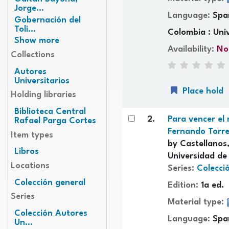
Jorge...
Language:
Spa
Gobernación del
Toli...
Colombia : Univ
Show more
Availability:
No
Collections
Autores
Universitarios
Place hold
Holding libraries
Biblioteca Central
2.
Para vencer el 
Rafael Parga Cortes
Fernando Torres 
Item types
by
Castellanos
Libros
Universidad de
Locations
Series:
Colecci
Colección general
Edition:
1a ed.
Series
Material type:
Colección Autores
Language:
Spa
Un...