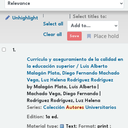
Sort
Sort by:
Select titles to:
Unhighlight
Select all
Clear all
Place hold
Results
1.
Currículo y aseguramiento de la calidad en
la educación superior /
Luis Alberto
Malagón Plata, Diego Fernando Machado
Vega, Luz Helena Rodríguez Rodríguez
by
Malagón Plata, Luis Alberto
Machado Vega, Diego Fernando
Rodríguez Rodríguez, Luz Helena
Series:
Colección
Autores
Universitarios
Edition:
1a ed.
Material type:
Text
; Format:
print
;