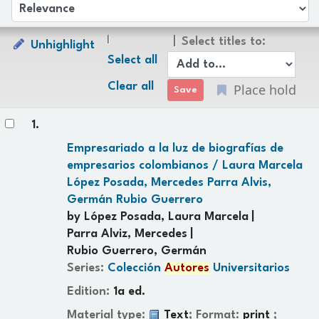
Sort
Sort by:
Select titles to:
Unhighlight
Select all
Clear all
Place hold
Results
1.
Empresariado a la luz de biografías de
empresarios colombianos /
Laura Marcela
López Posada, Mercedes Parra Alvis,
Germán Rubio Guerrero
by
López Posada, Laura Marcela
Parra Alviz, Mercedes
Rubio Guerrero, Germán
Series:
Colección
Autores
Universitarios
Edition:
1a ed.
Material type:
Text
; Format:
print
;