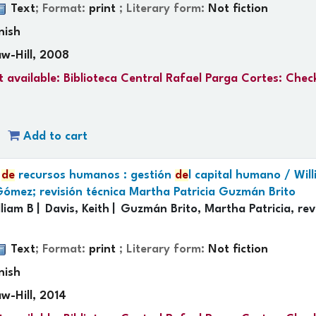
Text
; Format:
print
; Literary form:
Not fiction
nish
w-Hill, 2008
 available:
Biblioteca Central Rafael Parga Cortes: Chec
Add to cart
n
de
recursos humanos : gestión
de
l capital humano /
Wil
Gómez; revisión técnica Martha Patricia Guzmán Brito
liam B
Davis, Keith
Guzmán Brito, Martha Patricia, rev
Text
; Format:
print
; Literary form:
Not fiction
nish
w-Hill, 2014