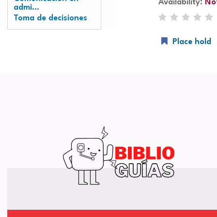
Availability:
Not
admi...
Toma de decisiones
Place hold
Pages