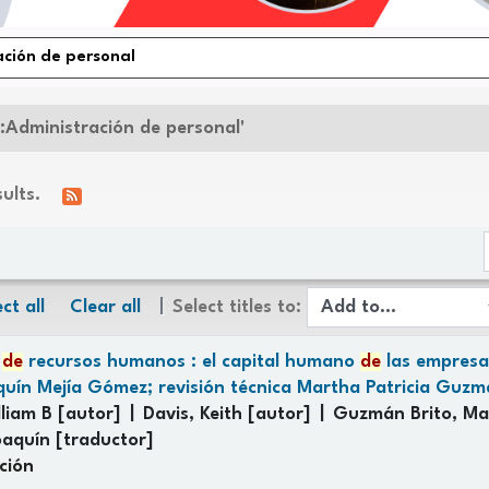
o:Administración de personal'
sults.
ct all
Clear all
Select titles to:
n
de
recursos humanos : el capital humano
de
las empresa
quín Mejía Gómez; revisión técnica Martha Patricia Guzm
liam B
[autor]
Davis, Keith
[autor]
Guzmán Brito, Mar
oaquín
[traductor]
ción