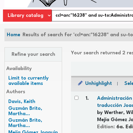
Home
Results of search for 'ccl=an:"16238" and su-t
Your search returned 2 re
Refine your search
Sort
Availability
Limit to currently
Unhighlight
Sele
available items
Authors
Results
1.
Administració
Davis, Keith
traducción Joa
Guzmán Brito,
by
Werther, Wil
Martha...
Mejía Gómez J
Guzmán Brito,
Martha...
Edition:
6a. Edi
Mejía Gómez Joaquín