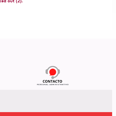
ked out
(2).