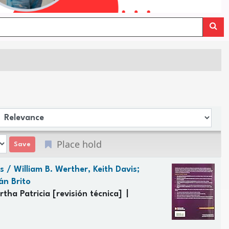
Sort by:
Place hold
s /
William B. Werther, Keith Davis;
án Brito
tha Patricia
[revisión técnica]