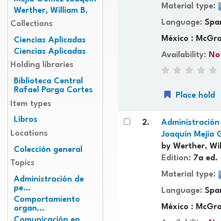
Material type:
Werther, William B.
Language:
Spa
Collections
México : McGra
Ciencias Aplicadas
Ciencias Aplicadas
Availability:
Not
Holding libraries
Biblioteca Central
Rafael Parga Cortes
Place hold
Item types
Libros
2.
Administració
Locations
Joaquín Mejía 
by
Werther, Wil
Colección general
Edition:
7a ed.
Topics
Material type:
Administración de
pe...
Language:
Spa
Comportamiento
México : McGra
organ...
Comunicación en