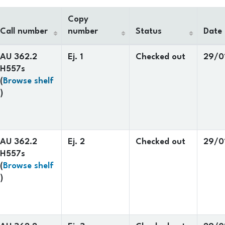
Copy
Call number
number
Status
Date
AU 362.2
Ej. 1
Checked out
29/0
H557s
(
Browse shelf
(Opens below)
)
AU 362.2
Ej. 2
Checked out
29/0
H557s
(
Browse shelf
(Opens below)
)