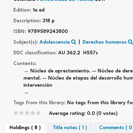
Edition:
1a ed
Description:
318 p
ISBN:
9789589243800
Subject(s):
Adolescencia
Derechos humanos
DDC classification:
AU 362.2 H557s
Contents:
Núcleo de aprestamiento. -- Núcleo de der
mental. -- Núcleo de etapas del desarrollo hu
intervención
Tags from this library:
No tags from this library for 
Star ratings
Average rating: 0.0 (0 votes)
Holdings
( 8 )
Title notes ( 1 )
Comments ( 0 