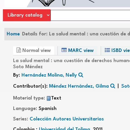
Home
Details for:
La salud mental :
una cuestión de 
Normal view
MARC view
ISBD vi
La salud mental : una cuestión de derechos huma
Soto Méndez
By:
Hernández Molina, Nelly
Contributor(s):
Méndez Hernández, Gilma
Sot
Material type:
Text
Language:
Spanish
Series:
Colección Autores Universitarios
Colombia :
Universidad del Tolima,
2011