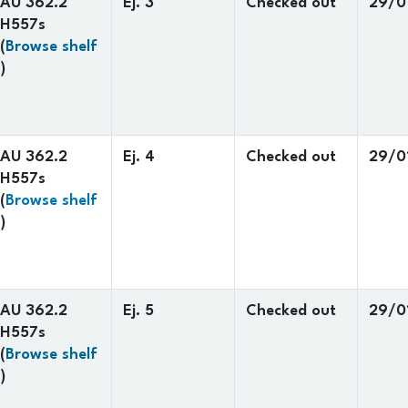
AU 362.2
Ej. 3
Checked out
29/0
H557s
(
Browse shelf
(Opens below)
)
AU 362.2
Ej. 4
Checked out
29/0
H557s
(
Browse shelf
(Opens below)
)
AU 362.2
Ej. 5
Checked out
29/0
H557s
(
Browse shelf
(Opens below)
)