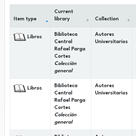
Current
Item type
library
Collection
Holdings
Biblioteca
Autores
Libros
Central
Universitarios
Rafael Parga
Cortes
Colección
general
Biblioteca
Autores
Libros
Central
Universitarios
Rafael Parga
Cortes
Colección
general