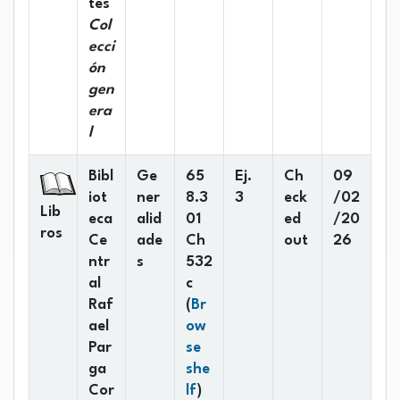
tes
Col
ecci
ón
gen
era
l
Bibl
Ge
65
Ej.
Ch
09
iot
ner
8.3
3
eck
/02
Lib
eca
alid
01
ed
/20
ros
Ce
ade
Ch
out
26
ntr
s
532
al
c
Raf
(
Br
ael
ow
Par
se
ga
she
(Opens below)
Cor
lf
)