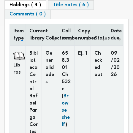
Holdings
( 4 )
Title notes ( 6 )
Comments ( 0 )
Item
Current
Call
Copy
Date
type
library
Collection
number
number
Status
due
Holdings
Bibl
Ge
65
Ej. 1
Ch
09
iot
ner
8.3
eck
/02
Lib
eca
alid
01
ed
/20
ros
Ce
ade
Ch
out
26
ntr
s
532
al
c
Raf
(
Br
ael
ow
Par
se
ga
she
(Opens below)
Cor
lf
)
tes