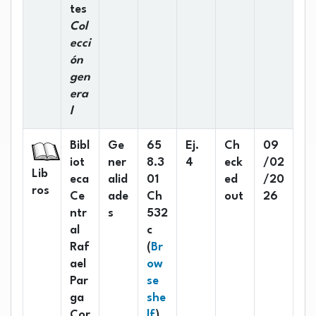
tes
Col
ecci
ón
gen
era
l
Bibl
Ge
65
Ej.
Ch
09
iot
ner
8.3
4
eck
/02
Lib
eca
alid
01
ed
/20
ros
Ce
ade
Ch
out
26
ntr
s
532
al
c
Raf
(
Br
ael
ow
Par
se
ga
she
(Opens below)
Cor
lf
)