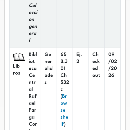
Col
ecci
ón
gen
era
l
Bibl
Ge
65
Ej.
Ch
09
iot
ner
8.3
2
eck
/02
Lib
eca
alid
01
ed
/20
ros
Ce
ade
Ch
out
26
ntr
s
532
al
c
Raf
(
Br
ael
ow
Par
se
ga
she
(Opens below)
Cor
lf
)