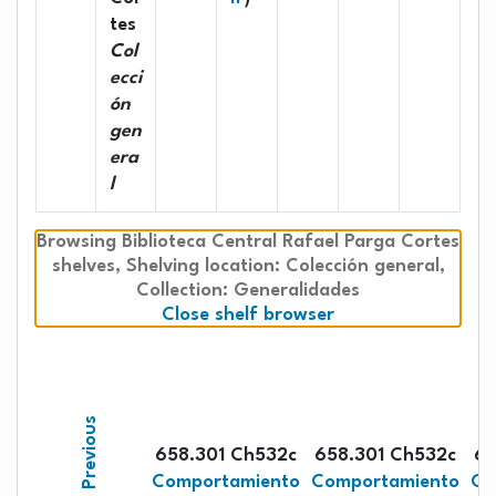
tes
Col
ecci
ón
gen
era
l
Browsing Biblioteca Central Rafael Parga Cortes
shelves
Shelving location:
,
Colección general,
Collection: Generalidades
(Hides shelf brows
Close shelf browser
Previous
658.301 Ch532c
658.301 Ch532c
65
Comportamiento
Comportamiento
Co